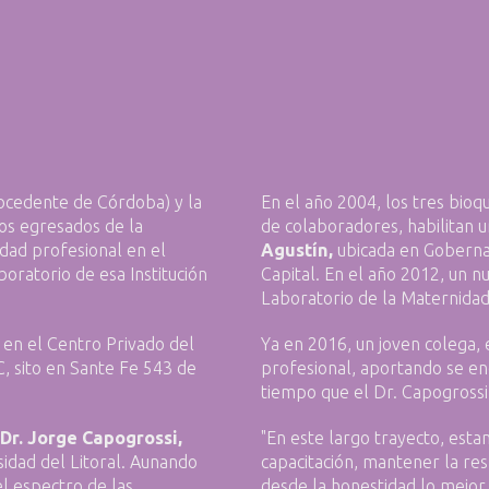
ocedente de Córdoba) y la
En el año 2004, los tres bio
bos egresados de la
de colaboradores, habilitan 
idad profesional en el
Agustín,
ubicada en Goberna
oratorio de esa Institución
Capital. En el año 2012, un 
Laboratorio de la Maternidad
en el Centro Privado del
Ya en 2016, un joven colega, 
C, sito en Sante Fe 543 de
profesional, aportando se en
tiempo que el Dr. Capogrossi 
Dr. Jorge Capogrossi,
"En este largo trayecto, est
idad del Litoral. Aunando
capacitación, mantener la res
el espectro de las
desde la honestidad lo mejor